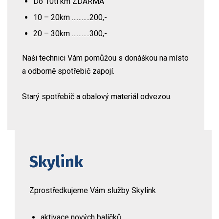
Do 10ti km ZDARMA
10 – 20km ………..200,-
20 – 30km ………..300,-
Naši technici Vám pomůžou s donáškou na místo
a odborně spotřebič zapojí.
Starý spotřebič a obalový materiál odvezou.
Skylink
Zprostředkujeme Vám služby Skylink
aktivace nových balíčků