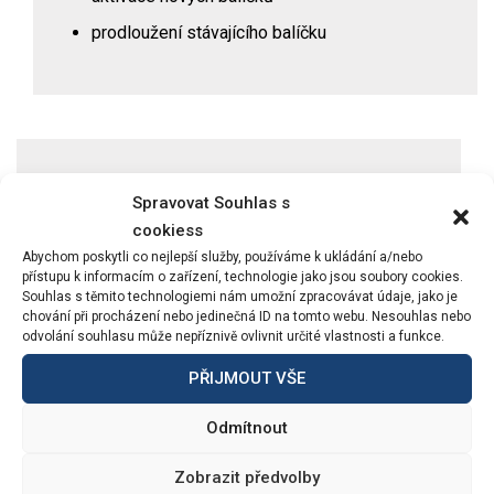
prodloužení stávajícího balíčku
Spravovat Souhlas s
Návrh a kompletace
cookiess
Abychom poskytli co nejlepší služby, používáme k ukládání a/nebo
vestavných spotřebičů
přístupu k informacím o zařízení, technologie jako jsou soubory cookies.
Souhlas s těmito technologiemi nám umožní zpracovávat údaje, jako je
chování při procházení nebo jedinečná ID na tomto webu. Nesouhlas nebo
na míru
odvolání souhlasu může nepříznivě ovlivnit určité vlastnosti a funkce.
PŘIJMOUT VŠE
Z Vámi zadaných požadavků Vám sestavíme
Odmítnout
nabídku přímo na míru pro vaši kuchyň.
Zobrazit předvolby