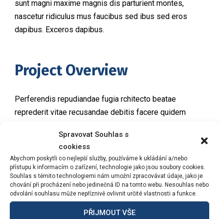
sunt magni maxime magnis dis parturient montes,
nascetur ridiculus mus faucibus sed ibus sed eros
dapibus. Exceros dapibus.
Project Overview
Perferendis repudiandae fugia rchitecto beatae
reprederit vitae recusandae debitis facere quidem
animi placeat maxime cuuntur at voluptatib uod numuam
Spravovat Souhlas s
pariatur libero laborum laudantue esse corporis
cookiess
dolorem! Similique fugiat autem nostrum ullam cum est
Abychom poskytli co nejlepší služby, používáme k ukládání a/nebo
sunt magni maxime magnis dis parturient montes,
přístupu k informacím o zařízení, technologie jako jsou soubory cookies.
Souhlas s těmito technologiemi nám umožní zpracovávat údaje, jako je
nascetur ridiculus mus faucibus sed ibus sed eros
chování při procházení nebo jedinečná ID na tomto webu. Nesouhlas nebo
dapibus. Exceros dapibus.
odvolání souhlasu může nepříznivě ovlivnit určité vlastnosti a funkce.
PŘIJMOUT VŠE