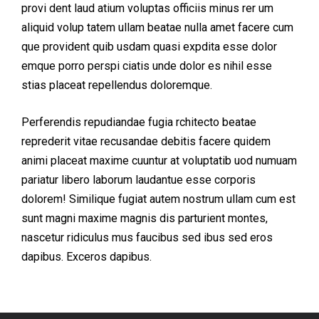
provi dent laud atium voluptas officiis minus rer um
aliquid volup tatem ullam beatae nulla amet facere cum
que provident quib usdam quasi expdita esse dolor
emque porro perspi ciatis unde dolor es nihil esse
stias placeat repellendus doloremque.
Perferendis repudiandae fugia rchitecto beatae
reprederit vitae recusandae debitis facere quidem
animi placeat maxime cuuntur at voluptatib uod numuam
pariatur libero laborum laudantue esse corporis
dolorem! Similique fugiat autem nostrum ullam cum est
sunt magni maxime magnis dis parturient montes,
nascetur ridiculus mus faucibus sed ibus sed eros
dapibus. Exceros dapibus.