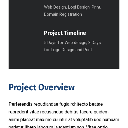
Web Design, Logi Design, Print,
Domain Registration
Project Timeline
5 Days for Web design, 3 Days
for Logo Design and Print
Project Overview
Perferendis repudiandae fugia rchitecto beatae
reprederit vitae recusandae debitis facere quidem
animi placeat maxime cuuntur at voluptatib uod numuam
pariatur libero laborum laudantium non. Vitae optio,