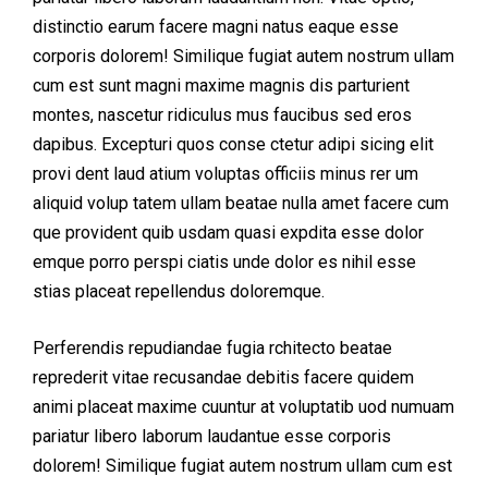
distinctio earum facere magni natus eaque esse
corporis dolorem! Similique fugiat autem nostrum ullam
cum est sunt magni maxime magnis dis parturient
montes, nascetur ridiculus mus faucibus sed eros
dapibus. Excepturi quos conse ctetur adipi sicing elit
provi dent laud atium voluptas officiis minus rer um
aliquid volup tatem ullam beatae nulla amet facere cum
que provident quib usdam quasi expdita esse dolor
emque porro perspi ciatis unde dolor es nihil esse
stias placeat repellendus doloremque.
Perferendis repudiandae fugia rchitecto beatae
reprederit vitae recusandae debitis facere quidem
animi placeat maxime cuuntur at voluptatib uod numuam
pariatur libero laborum laudantue esse corporis
dolorem! Similique fugiat autem nostrum ullam cum est