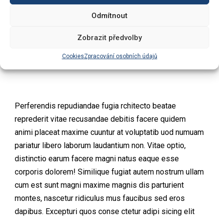
Odmítnout
Zobrazit předvolby
Cookies
Zpracování osobních údajů
Perferendis repudiandae fugia rchitecto beatae
reprederit vitae recusandae debitis facere quidem
animi placeat maxime cuuntur at voluptatib uod numuam
pariatur libero laborum laudantium non. Vitae optio,
distinctio earum facere magni natus eaque esse
corporis dolorem! Similique fugiat autem nostrum ullam
cum est sunt magni maxime magnis dis parturient
montes, nascetur ridiculus mus faucibus sed eros
dapibus. Excepturi quos conse ctetur adipi sicing elit