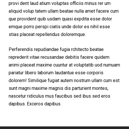
provi dent laud atium voluptas officiis minus rer um
aliquid volup tatem ullam beatae nulla amet facere cum
que provident quib usdam quasi expdita esse dolor
emque porro perspi ciatis unde dolor es nihil esse
stias placeat repellendus doloremque.
Perferendis repudiandae fugia rchitecto beatae
reprederit vitae recusandae debitis facere quidem
animi placeat maxime cuuntur at voluptatib uod numuam
pariatur libero laborum laudantue esse corporis
dolorem! Similique fugiat autem nostrum ullam cum est
sunt magni maxime magnis dis parturient montes,
nascetur ridiculus mus faucibus sed ibus sed eros
dapibus. Exceros dapibus.