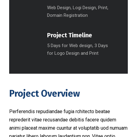
Web Design, Logi Design, Print,
Domain Registration
Project Timeline
5 Days for Web design, 3 Days
for Logo Design and Print
Project Overview
Perferendis repudiandae fugia rchitecto beatae
reprederit vitae recusandae debitis facere quidem
animi placeat maxime cuuntur at voluptatib uod numuam
pariatur libero laborum laudantium non. Vitae optio,