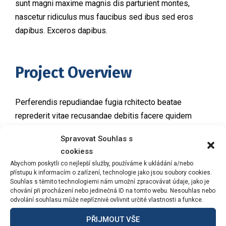
sunt magni maxime magnis dis parturient montes,
nascetur ridiculus mus faucibus sed ibus sed eros
dapibus. Exceros dapibus.
Project Overview
Perferendis repudiandae fugia rchitecto beatae
reprederit vitae recusandae debitis facere quidem
animi placeat maxime cuuntur at voluptatib uod numuam
Spravovat Souhlas s
pariatur libero laborum laudantue esse corporis
cookiess
dolorem! Similique fugiat autem nostrum ullam cum est
Abychom poskytli co nejlepší služby, používáme k ukládání a/nebo
sunt magni maxime magnis dis parturient montes,
přístupu k informacím o zařízení, technologie jako jsou soubory cookies.
Souhlas s těmito technologiemi nám umožní zpracovávat údaje, jako je
nascetur ridiculus mus faucibus sed ibus sed eros
chování při procházení nebo jedinečná ID na tomto webu. Nesouhlas nebo
dapibus. Exceros dapibus.
odvolání souhlasu může nepříznivě ovlivnit určité vlastnosti a funkce.
PŘIJMOUT VŠE