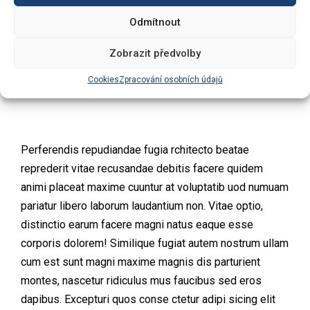
Odmítnout
Zobrazit předvolby
Cookies
Zpracování osobních údajů
Perferendis repudiandae fugia rchitecto beatae
reprederit vitae recusandae debitis facere quidem
animi placeat maxime cuuntur at voluptatib uod numuam
pariatur libero laborum laudantium non. Vitae optio,
distinctio earum facere magni natus eaque esse
corporis dolorem! Similique fugiat autem nostrum ullam
cum est sunt magni maxime magnis dis parturient
montes, nascetur ridiculus mus faucibus sed eros
dapibus. Excepturi quos conse ctetur adipi sicing elit